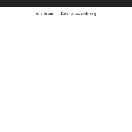
Impressum
Datenschutzerklärung
© Design Andre Menke
TMITC Agency