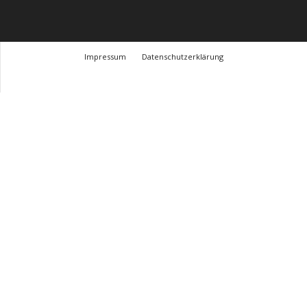
Impressum
Datenschutzerklärung
© Design Andre Menke
TMITC Agency