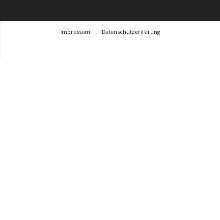
Impressum
Datenschutzerklärung
© Design Andre Menke
TMITC Agency