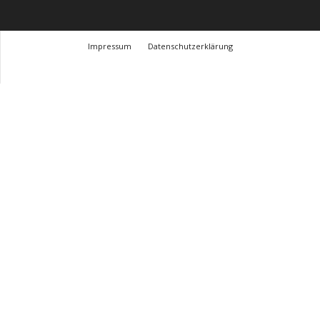
Impressum
Datenschutzerklärung
© Design Andre Menke
TMITC Agency