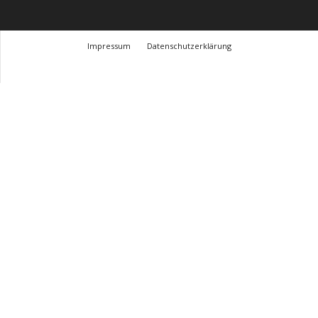
Impressum
Datenschutzerklärung
© Design Andre Menke
TMITC Agency