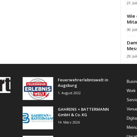
21. Jul
Wie 
Mita
30. Jul
Damb
Mes
29. Jul
Feuerwehrerlebniswelt in
Busin
Augsburg
Work
1. August 2022
Servi
GAHRENS + BATTERMANN
Venu
GmbH & Co. KG
Digita
14. März 2026
Mein
Uncat