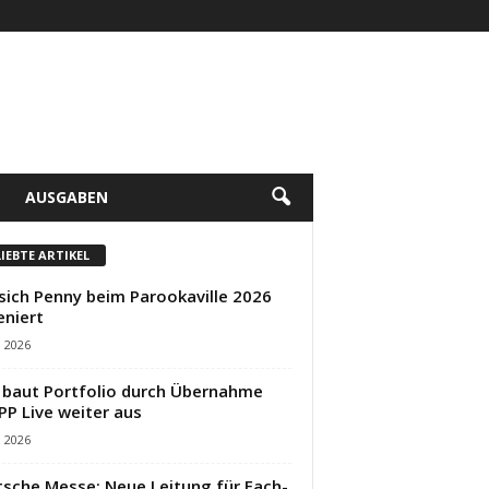
AUSGABEN
LIEBTE ARTIKEL
sich Penny beim Parookaville 2026
eniert
i 2026
baut Portfolio durch Übernahme
PP Live weiter aus
i 2026
sche Messe: Neue Leitung für Fach-