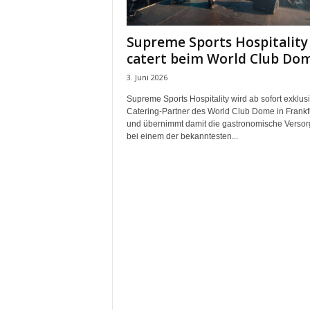
m
u
Supreme Sports Hospitality
n
catert beim World Club Do
i
k
3. Juni 2026
a
Supreme Sports Hospitality wird ab sofort exklus
t
Catering-Partner des World Club Dome in Frankf
i
und übernimmt damit die gastronomische Verso
o
bei einem der bekanntesten...
n
|
L
i
v
e
-
M
a
r
k
e