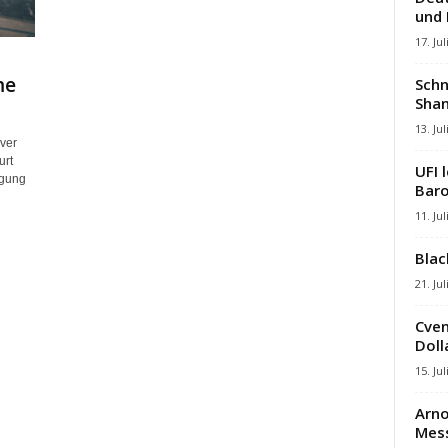
und
17. Jul
me
Schn
Shan
13. Jul
iver
urt
UFI 
rgung
Baro
11. Jul
Blac
21. Jul
Cven
Dolla
15. Jul
Arno
Mes