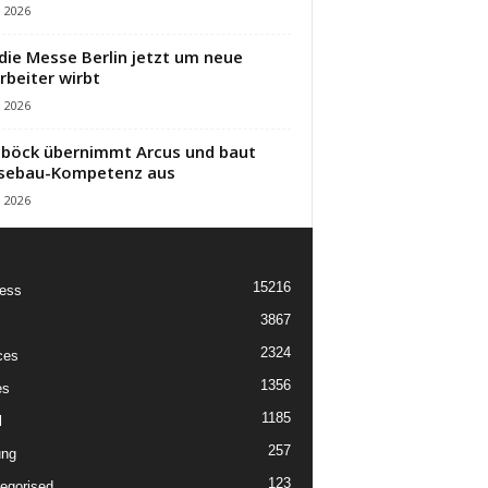
i 2026
die Messe Berlin jetzt um neue
rbeiter wirbt
i 2026
öck übernimmt Arcus und baut
sebau-Kompetenz aus
i 2026
15216
ess
3867
2324
ces
1356
es
1185
l
257
ung
123
egorised