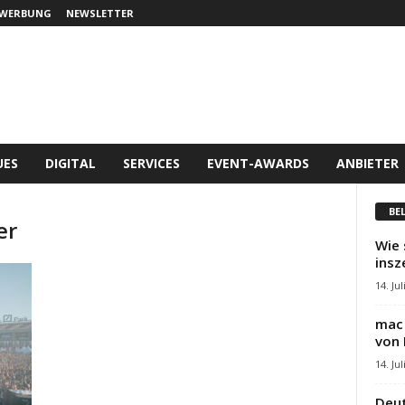
WERBUNG
NEWSLETTER
UES
DIGITAL
SERVICES
EVENT-AWARDS
ANBIETER
BE
er
Wie 
insz
14. Jul
mac 
von 
14. Jul
Deut