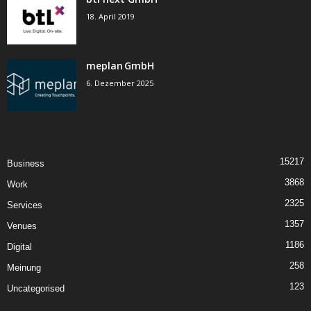
18. April 2019
meplan GmbH
6. Dezember 2025
15217
Business
3868
Work
2325
Services
1357
Venues
1186
Digital
258
Meinung
123
Uncategorised