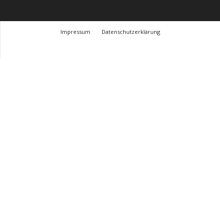
Impressum
Datenschutzerklärung
© Design Andre Menke
TMITC Agency