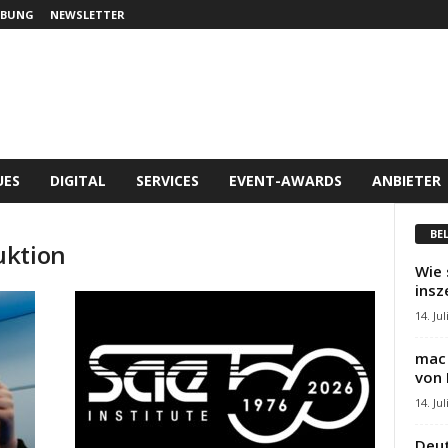
BUNG
NEWSLETTER
UES
DIGITAL
SERVICES
EVENT-AWARDS
ANBIETER
BE
uktion
Wie 
insz
14. Jul
mac 
von 
14. Jul
Deut