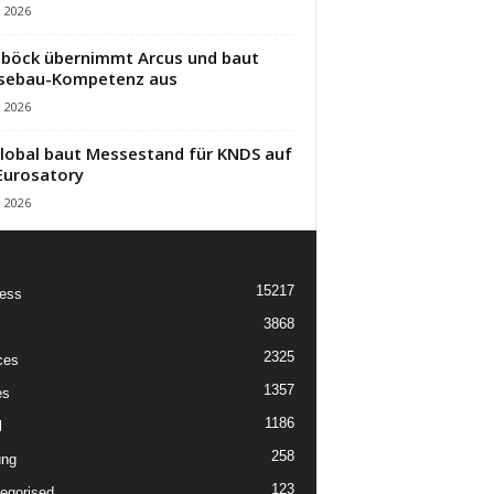
i 2026
öck übernimmt Arcus und baut
sebau-Kompetenz aus
i 2026
lobal baut Messestand für KNDS auf
Eurosatory
i 2026
15217
ess
3868
2325
ces
1357
es
1186
l
258
ung
123
egorised