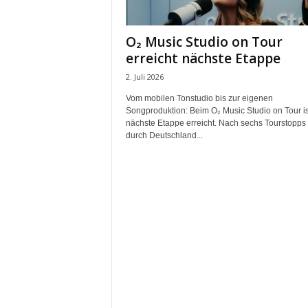
m
u
O₂ Music Studio on Tour
n
erreicht nächste Etappe
i
k
2. Juli 2026
a
Vom mobilen Tonstudio bis zur eigenen
t
Songproduktion: Beim O₂ Music Studio on Tour is
i
nächste Etappe erreicht. Nach sechs Tourstopps
o
durch Deutschland...
n
|
L
i
v
e
-
M
a
r
k
e