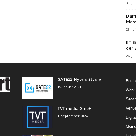
30. Jul
Damb
Mes
29. Jul
ET G
der 
26. Jul
GATE22: Hybrid Studio
Busin
15. Januar 2021
Work
Servi
TVT.media GmbH
Venu
1. September 2024
Digita
Mein
Uncat