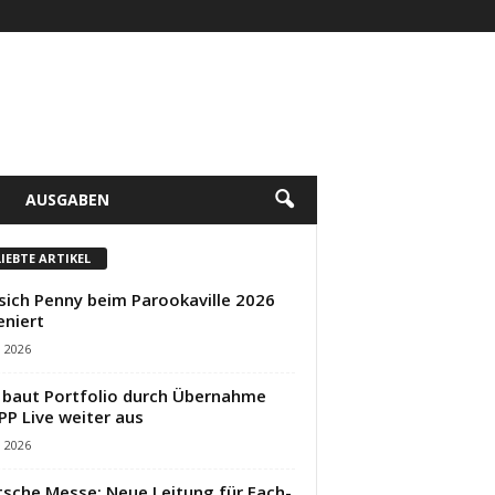
AUSGABEN
LIEBTE ARTIKEL
sich Penny beim Parookaville 2026
eniert
i 2026
baut Portfolio durch Übernahme
PP Live weiter aus
i 2026
sche Messe: Neue Leitung für Fach-