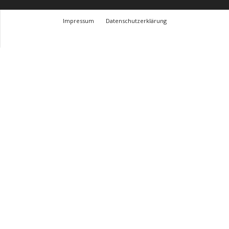
Impressum
Datenschutzerklärung
© Design Andre Menke
TMITC Agency