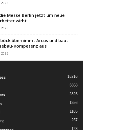
i 2026
die Messe Berlin jetzt um neue
rbeiter wirbt
i 2026
öck übernimmt Arcus und baut
sebau-Kompetenz aus
i 2026
15216
ess
3868
2325
ces
1356
es
1185
l
257
ung
123
egorised