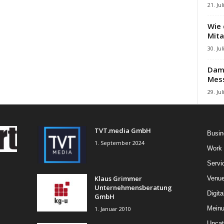
21. Jul
Wie 
Mita
30. Jul
Damb
Mes
29. Jul
TVT.media GmbH
Busin
1. September 2024
Work
Servi
Klaus Grimmer
Venu
Unternehmensberatung
Digita
GmbH
Mein
1. Januar 2010
Uncat