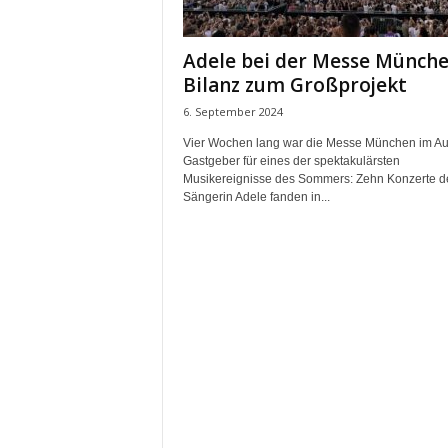
m
u
Adele bei der Messe Münche
n
Bilanz zum Großprojekt
i
k
6. September 2024
a
Vier Wochen lang war die Messe München im Au
t
Gastgeber für eines der spektakulärsten
i
Musikereignisse des Sommers: Zehn Konzerte d
o
Sängerin Adele fanden in...
n
|
L
i
v
e
-
M
a
r
k
e