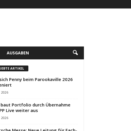
AUSGABEN
LIEBTE ARTIKEL
sich Penny beim Parookaville 2026
eniert
i 2026
baut Portfolio durch Übernahme
PP Live weiter aus
i 2026
sche Messe: Neue Leitung für Fach-