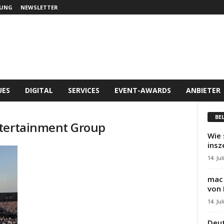
UNG
NEWSLETTER
UES
DIGITAL
SERVICES
EVENT-AWARDS
ANBIETER
BE
ntertainment Group
Wie 
insz
14. Jul
mac 
von 
14. Jul
Deut