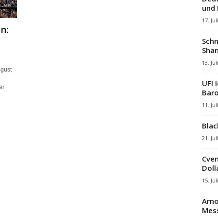
und
17. Jul
n:
Schn
Shan
13. Jul
gust
UFI 
er
Baro
11. Jul
Blac
21. Jul
Cven
Dolla
15. Jul
Arno
Mes