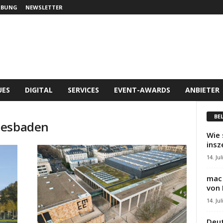
RBUNG
NEWSLETTER
UES
DIGITAL
SERVICES
EVENT-AWARDS
ANBIETER
BE
iesbaden
Wie 
insz
14. Jul
mac 
von 
14. Jul
Deut