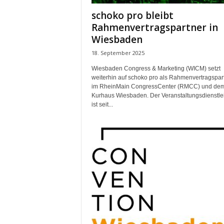
t
schoko pro bleibt
i
Rahmenvertragspartner in
n
Wiesbaden
g
|
18. September 2025
L
i
Wiesbaden Congress & Marketing (WICM) setzt
weiterhin auf schoko pro als Rahmenvertragspar
v
im RheinMain CongressCenter (RMCC) und de
e
Kurhaus Wiesbaden. Der Veranstaltungsdienstlei
-
ist seit...
E
v
e
n
t
s