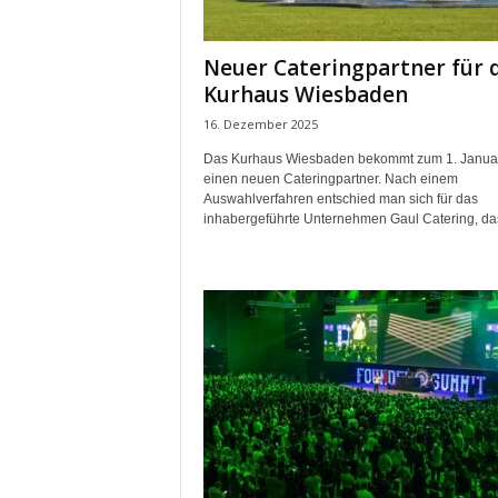
m
u
Neuer Cateringpartner für 
n
Kurhaus Wiesbaden
i
k
16. Dezember 2025
a
Das Kurhaus Wiesbaden bekommt zum 1. Janua
t
einen neuen Cateringpartner. Nach einem
i
Auswahlverfahren entschied man sich für das
o
inhabergeführte Unternehmen Gaul Catering, das
n
|
L
i
v
e
-
M
a
r
k
e