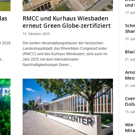
und
17. Jul
das
RMCC und Kurhaus Wiesbaden
erneut Green Globe-zertifiziert
Schn
Shan
15. Oktober 2025
13. Jul
r 2026
Die beiden Veranstaltungshäuser der hessischen
Landeshauptstadt, das RheinMain CongressCenter
Blac
(RMCC) und das Kurhaus Wiesbaden, sind auch im
21. Jul
...
Jahr 2025 mit dem internationalen
Nachhaltigkeitssiegel Green...
Arno
Mes
21. Jul
Cven
Dolla
15. Jul
Wie 
Mita