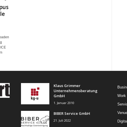
pus
le
sbaden
ng
MICE
Im
Klaus Grimmer
Busin
Unternehmensberatung
GmbH
Work
1. Januar 2010
Servi
Venu
BIBER Service GmbH
21. Juli 2022
Digita