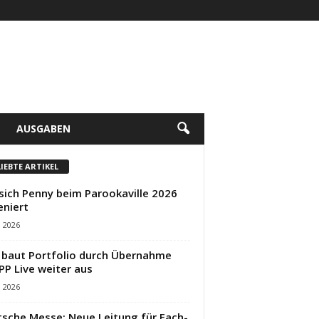
AUSGABEN
LIEBTE ARTIKEL
sich Penny beim Parookaville 2026
eniert
i 2026
baut Portfolio durch Übernahme
PP Live weiter aus
i 2026
sche Messe: Neue Leitung für Fach-