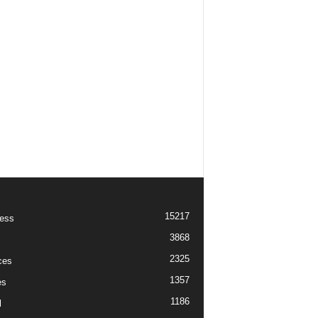
15217
ess
3868
2325
ces
1357
es
1186
l