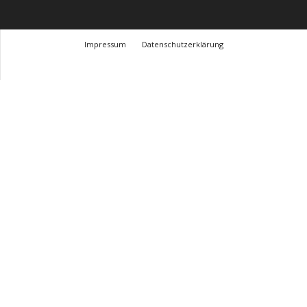
Impressum
Datenschutzerklärung
© Design Andre Menke
TMITC Agency