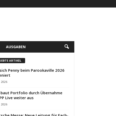
AUSGABEN
LIEBTE ARTIKEL
sich Penny beim Parookaville 2026
eniert
i 2026
baut Portfolio durch Übernahme
PP Live weiter aus
i 2026
sche Messe: Neue Leitung für Fach-