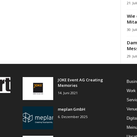
21. Jul
Wie 
Mita
30. Jul
Damb
Mes
29. Jul
JOKE Event AG Creating
Busin
Memories
Work
14. Juni 2021
Servi
meplan GmbH
Venu
6. Dezember 2025
Digita
Mein
Uncat