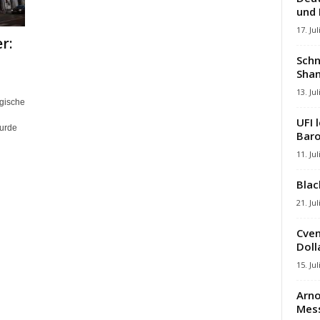
und
17. Jul
r:
Schn
Shan
13. Jul
lgische
UFI 
urde
Baro
11. Jul
Blac
21. Jul
Cven
Dolla
15. Jul
Arno
Mes