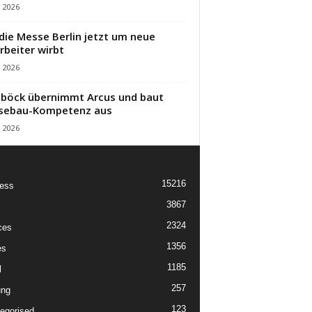
i 2026
die Messe Berlin jetzt um neue
rbeiter wirbt
i 2026
öck übernimmt Arcus und baut
sebau-Kompetenz aus
i 2026
15216
ess
3867
2324
ces
1356
es
1185
l
257
ung
123
egorised