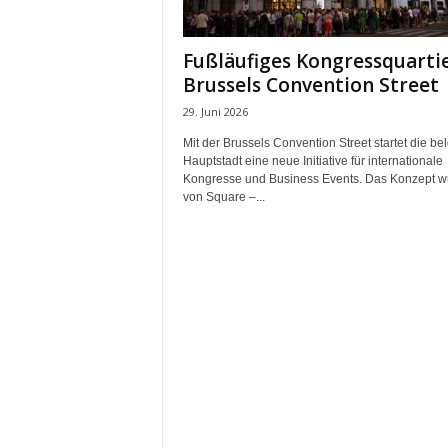
m
u
Fußläufiges Kongressquartie
n
Brussels Convention Street
i
k
29. Juni 2026
a
Mit der Brussels Convention Street startet die be
t
Hauptstadt eine neue Initiative für internationale
i
Kongresse und Business Events. Das Konzept w
o
von Square –...
n
|
L
i
v
e
-
M
a
r
k
e