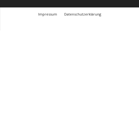
Impressum
Datenschutzerklärung
© Design Andre Menke
TMITC Agency