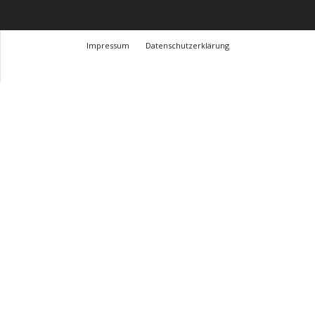
Impressum
Datenschutzerklärung
© Design Andre Menke
TMITC Agency