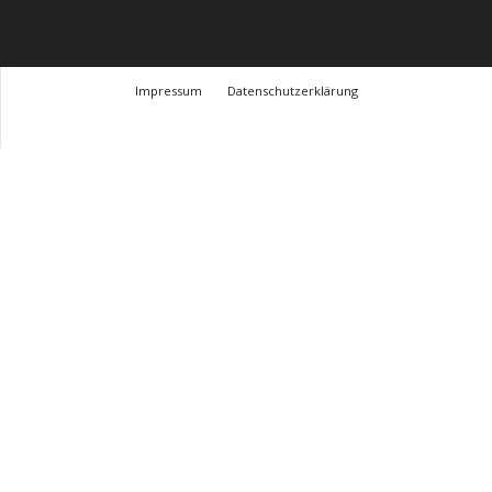
Impressum
Datenschutzerklärung
© Design Andre Menke
TMITC Agency