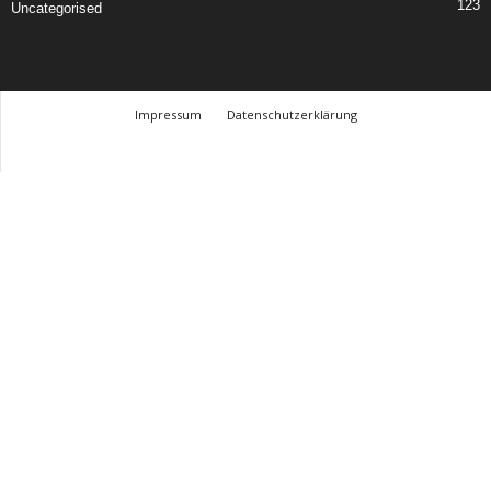
123
Uncategorised
Impressum
Datenschutzerklärung
© Design Andre Menke
TMITC Agency