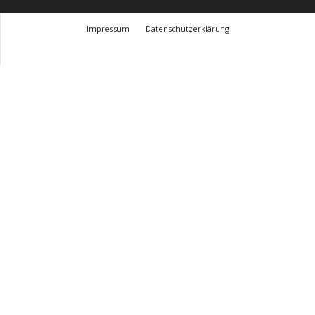
Impressum
Datenschutzerklärung
© Design Andre Menke
TMITC Agency