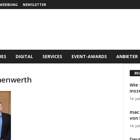
WERBUNG
NEWSLETTER
UES
DIGITAL
SERVICES
EVENT-AWARDS
ANBIETER
BE
onenwerth
Wie 
insz
14. Jul
mac 
von 
14. Jul
Deut