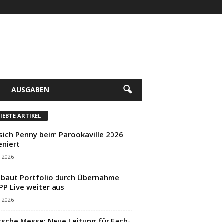
AUSGABEN
LIEBTE ARTIKEL
sich Penny beim Parookaville 2026
eniert
i 2026
baut Portfolio durch Übernahme
PP Live weiter aus
i 2026
sche Messe: Neue Leitung für Fach-