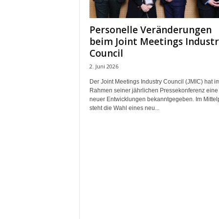
m
u
Personelle Veränderungen
n
beim Joint Meetings Industr
i
k
Council
a
2. Juni 2026
t
i
Der Joint Meetings Industry Council (JMIC) hat i
Rahmen seiner jährlichen Pressekonferenz eine
o
neuer Entwicklungen bekanntgegeben. Im Mittel
n
steht die Wahl eines neu...
|
L
i
v
e
-
M
a
r
k
e