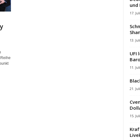
und
17. Jul
y
Schn
Shan
13. Jul
m
UFI 
 Reihe
Baro
punkt
11. Jul
Blac
21. Jul
Cven
Dolla
15. Jul
Kraf
Liv