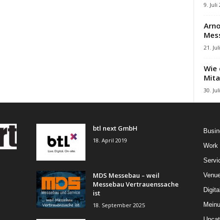
9. Juli
Arno
Mes
21. Jul
Wie 
Mita
30. Jul
btl next GmbH
Busin
18. April 2019
Work
Servi
MDS Messebau – weil
Venu
Messebau Vertrauenssache
Digita
ist
Mein
18. September 2025
Uncat