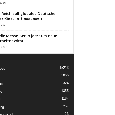
 2026
 Reich soll globales Deutsche
se-Geschäft ausbauen
i 2026
die Messe Berlin jetzt um neue
rbeiter wirbt
i 2026
15213
ess
3866
2324
ces
1355
es
1184
l
257
ung
123
egorised