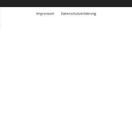
Impressum
Datenschutzerklärung
© Design Andre Menke
TMITC Agency