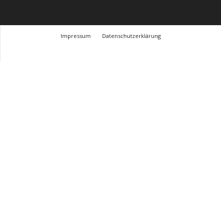
Impressum
Datenschutzerklärung
© Design Andre Menke
TMITC Agency