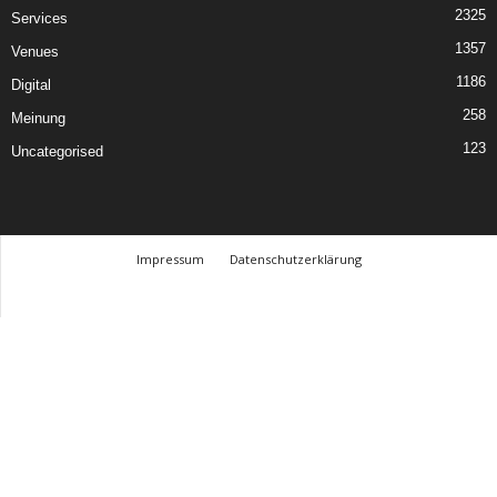
2325
Services
1357
Venues
1186
Digital
258
Meinung
123
Uncategorised
Impressum
Datenschutzerklärung
© Design Andre Menke
TMITC Agency