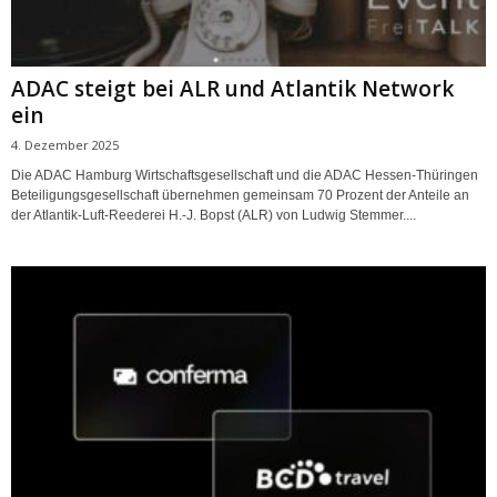
ADAC steigt bei ALR und Atlantik Network
ein
4. Dezember 2025
Die ADAC Hamburg Wirtschaftsgesellschaft und die ADAC Hessen-Thüringen
Beteiligungsgesellschaft übernehmen gemeinsam 70 Prozent der Anteile an
der Atlantik-Luft-Reederei H.-J. Bopst (ALR) von Ludwig Stemmer....