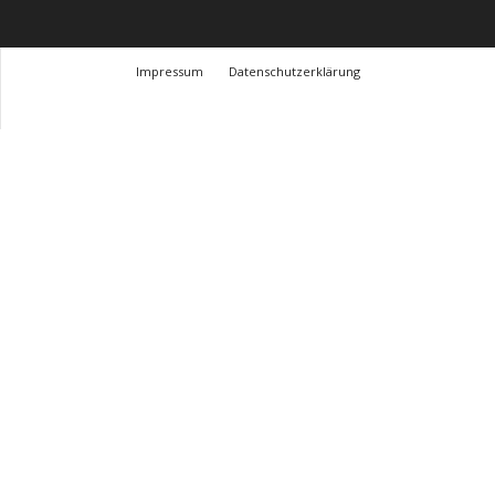
Impressum
Datenschutzerklärung
© Design Andre Menke
TMITC Agency