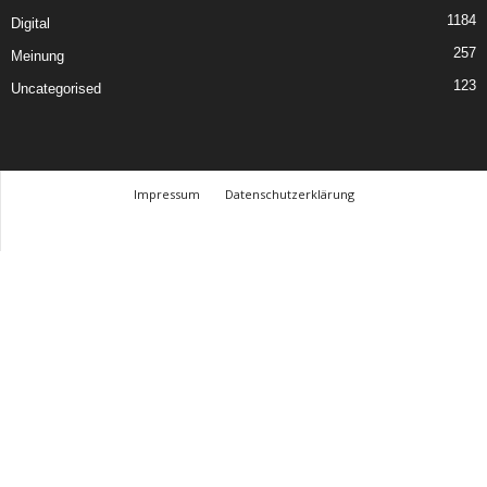
1184
Digital
257
Meinung
123
Uncategorised
Impressum
Datenschutzerklärung
© Design Andre Menke
TMITC Agency