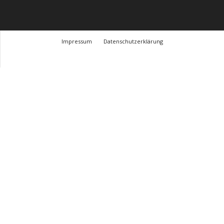
Impressum
Datenschutzerklärung
© Design Andre Menke
TMITC Agency