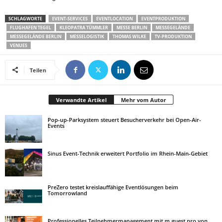
SCHLAGWORTE
EVENT-SERVICES
EVENTLOCATION
EVENTPRODUKTION
FLUGHAFEN TEGEL
KLEOPATRA TÜMMLER
MESSE BERLIN
MESSEGELÄNDE
MESSEGELÄNDE BERLIN
MESSELOGISTIK
THOMAS WILKE
TV-PRODUKTION
VENUES
Teilen
Verwandte Artikel
Mehr vom Autor
Pop-up-Parksystem steuert Besucherverkehr bei Open-Air-
Events
Sinus Event-Technik erweitert Portfolio im Rhein-Main-Gebiet
PreZero testet kreislauffähige Eventlösungen beim
Tomorrowland
Professionelles Teilnehmermanagement mit m.guest pro von