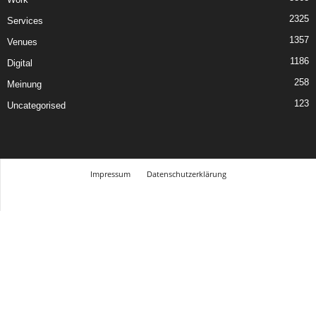
2325
Services
1357
Venues
1186
Digital
258
Meinung
123
Uncategorised
Impressum
Datenschutzerklärung
© Design Andre Menke
TMITC Agency