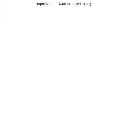
Impressum
Datenschutzerklärung
© Design Andre Menke
TMITC Agency