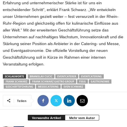
Erfahrung und unternehmerischer Stärke ist für uns ein
entscheidender Schritt“, erklärt Frank Schwarz. „Wir entwickeln
unser Unternehmen gezielt weiter – fest verwurzelt in der Rhein-
Ruhr-Region und gleichzeitig offen für kulinarische Einflüsse aus
aller Welt.“ Mit der erweiterten Geschäftsführung setze das
Unternehmen auf nachhaltiges Wachstum, Innovationskraft und die
Stärkung seiner Position als Anbieter in der Catering- und Messe,
und Eventgastronomie. Die offizielle Vorstellung der neuen
Geschäftsführung soll in Kürze im Rahmen einer internen
Veranstaltung erfolgen.
SCHLAGWORTE
BRANISLAV CUCIC
EVENTCATERER
EVENTCATERING
FRANK SCHWARZ
FRANK SCHWARZ GASTRO GROUP
FSGG
GASTRONOMIE
GESCHÄFTSFÜHRUNG
MESSECATERING
SVEN SCHWARZ
Teilen
Verwandte Artikel
Mehr vom Autor