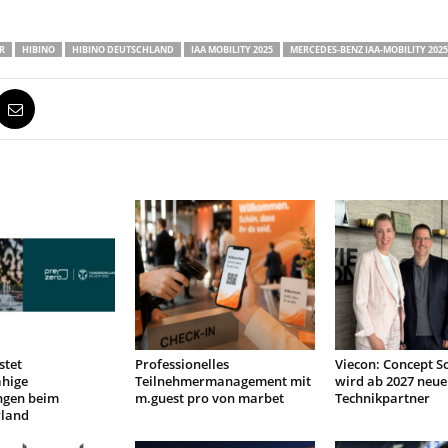
R
HIBINO
HIBINO DEUTSCHLAND
IAA MOBILITY 2025
MERCEDES-BENZ IAA-MOBILITY 2025
stet
Professionelles
Viecon: Concept S
ähige
Teilnehmermanagement mit
wird ab 2027 neue
ngen beim
m.guest pro von marbet
Technikpartner
land