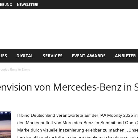
RBUNG
NEWSLETTER
UES
DIGITAL
SERVICES
EVENT-AWARDS
ANBIETER
rcedes-Benz in Szene
envision von Mercedes-Benz in 
Hibino Deutschland verantwortete auf der IAA Mobility 2025 i
den Markenauftritt von Mercedes-Benz im Summit und Open Sp
Marke durch visuelle Inszenierung erlebbar zu machen. „Unse
funktional bereitzustellen, sondern emotionale Erlebnisse zu 