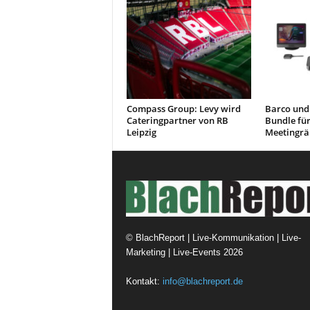
Compass Group: Levy wird
Barco und 
Cateringpartner von RB
Bundle für
Leipzig
Meetingr
©
BlachReport | Live-Kommunikation | Live-
Marketing | Live-Events
2026
Kontakt:
info@blachreport.de