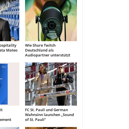
spitality
Wie Shure Twitch
ista Mateo
Deutschland als
Audiopartner unterstützt
it
FC St. Pauli und German
Wahnsinn launchen „Sound
gement
of St. Pauli“