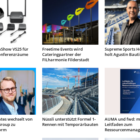
aShow VS25 für
Freetime Events wird
Supreme Sports Ho
onferenzräume
Cateringpartner der
holt Agustin Baut
FILharmonie Filderstadt
tes wechselt von
Nüssli unterstützt Formel 1-
AUMA und fwd: m
Group zu
Rennen mit Temporärbauten
Leitfaden zum
orm
Ressourcenmana