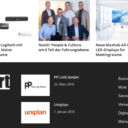
Logitech mit
Nüssli: People & Culture
Neue Maxhub All-
 kleine
wird Teil der Führungsebene
LED-Displays für
äume
Meetingräume
PP LIVE GmbH
Busin
25. März 2018
Work
Servi
Uniplan
Venu
1. Januar 2010
Digita
Mein