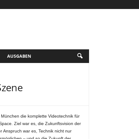
AUSGABEN
Szene
n München die komplette Videotechnik für
ace. Ziel war es, die Zukunftsvision der
r Anspruch war es, Technik nicht nur
ermöglichen – und so die Zukunft der