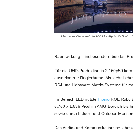
m
u
n
i
k
Mercedes-Benz auf der IAA Mobility 2025 (Foto: 
a
t
i
o
Raumwirkung – insbesondere bei den Pr
n
|
Für die UHD-Produktion in 2.160p50 kam 
L
ausgelagerte Regieräume. Als technische
i
RS4 und Lightware Matrix-Systeme für ma
v
e
-
Im Bereich LED nutzte
Hibino
ROE Ruby 2,
M
5.760 x 1.536 Pixel im AMG-Bereich bis hi
a
sowie durch Indoor- und Outdoor-Monitor
r
k
Das Audio- und Kommunikationsnetz basie
e