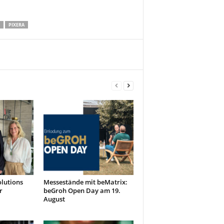
PIXERA
olutions
Messestände mit beMatrix:
r
beGroh Open Day am 19.
August