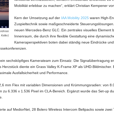
Mobilität erlebbar zu machen“, erklärt Christian Kempener vo
Kern der Umsetzung auf der
IAA Mobility 2025
waren High-End
Zuspieltechnik sowie maßgeschneiderte Steuerungslösungen. 
neuen Mercedes-Benz GLC. Ein zentrales visuelles Element
Andreas
Keller)
Innenraum, die durch ihre flexible Gestaltung eine dynamisch
Kameraperspektiven boten dabei ständig neue Eindrücke und s
essekonferenzen.
ein sechsköpfiges Kamerateam zum Einsatz. Die Signalübertragung er
s Herzstück diente ein Grass Valley K-Frame XP als UHD-Bildmischer. 
ximale Ausfallsicherheit und Performance.
6 mm Flex mit variablen Dimensionen und Krümmungsradien: von 8.06
n zu 6.336 x 1.536 Pixel im CLA-Bereich. Ergänzt wurde das Set-up dur
e.
rte auf MediorNet, 28 Bolero Wireless Intercom Beltpacks sowie zwei