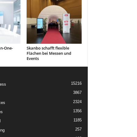
in-One-
Skanbo schafft flexible
Flächen bei Messen und
Events
15216
ess
3867
2324
ces
1356
es
1185
l
257
ung