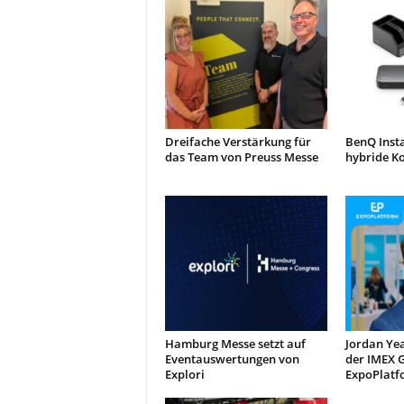
Dreifache Verstärkung für
BenQ Inst
das Team von Preuss Messe
hybride K
Hamburg Messe setzt auf
Jordan Yea
Eventauswertungen von
der IMEX 
Explori
ExpoPlatf