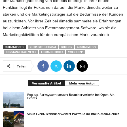
der Marketingabteilung von dimedis beteiligt. In ihrer neuen
Funktion liegt ihr Fokus nun darauf, die Marke dimedis weiter zu
stärken und die Marketingstrategie auf die Bedürfnisse der Kunden
auszurichten. Vor ihrer Zeit bei dimedis sammelte sie Erfahrungen
bei einem Anbieter von Eventmanagement-Software, wo sie die
Marketingaktivitäten für den europäischen Markt vorantrieb.
SCHLAGWORTE
CHRISTOPHER HAASE
DIMEDIS
GEORGI MIHOV
KONSTANZE DALLMEYER
LORRAINE BROCK
SWEN TOPP
Teilen
Verwandte Artikel
Mehr vom Autor
Pop-up-Parksystem steuert Besucherverkehr bei Open-Air-
Events
Sinus Event-Technik erweitert Portfolio im Rhein-Main-Gebiet