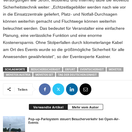
Versorgungen wie Strom, Mobilnetz und Internet) laufe die Movetos
Sicherheitstechnik weiter: „Echtzeitlagebilder werden nach wie vor
in die Einsatzzentrale geliefert, Platz- und Notfall-Durchsagen
können weiterhin gemacht und Fluchtwege können weiterhin
beleuchtet werden. Das bedeutet für Veranstalter eine einfachere
Planung, eine verlässliche Funktion und eine enorme
Kostenersparnis. Ohne Stolperfallen durch kilometerlange Kabel
am Ort des Events wurde so die größtmögliche Sicherheit für alle
Anwesenden gewährleistet“, so der Eventexperte Kastner.
SCHLAGWORTE
BESUCHERSICHERHEIT
ERFURT
EVENTSICHERHEIT
MOVETOS
MOVETOS AUSTRIA
MOVETOS SET
TAG DER DEUTSCHEN EINHEIT
Teilen
Verwandte Artikel
Mehr vom Autor
Pop-up-Parksystem steuert Besucherverkehr bei Open-Air-
Events