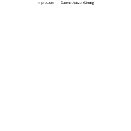
Impressum
Datenschutzerklärung
© Design Andre Menke
TMITC Agency