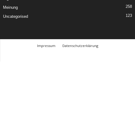
258
Meinung
123
Uncategorised
Impressum
Datenschutzerklärung
© Design Andre Menke
TMITC Agency