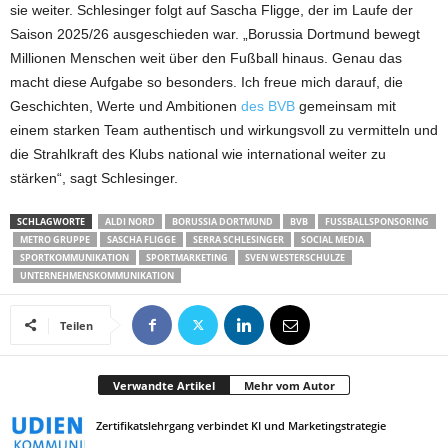
sie weiter. Schlesinger folgt auf Sascha Fligge, der im Laufe der
Saison 2025/26 ausgeschieden war. „Borussia Dortmund bewegt
Millionen Menschen weit über den Fußball hinaus. Genau das
macht diese Aufgabe so besonders. Ich freue mich darauf, die
Geschichten, Werte und Ambitionen
des BVB
gemeinsam mit
einem starken Team authentisch und wirkungsvoll zu vermitteln und
die Strahlkraft des Klubs national wie international weiter zu
stärken“, sagt Schlesinger.
SCHLAGWORTE
ALDI NORD
BORUSSIA DORTMUND
BVB
FUSSBALLSPONSORING
METRO GRUPPE
SASCHA FLIGGE
SERRA SCHLESINGER
SOCIAL MEDIA
SPORTKOMMUNIKATION
SPORTMARKETING
SVEN WESTERSCHULZE
UNTERNEHMENSKOMMUNIKATION
Teilen
Verwandte Artikel
Mehr vom Autor
Zertifikatslehrgang verbindet KI und Marketingstrategie