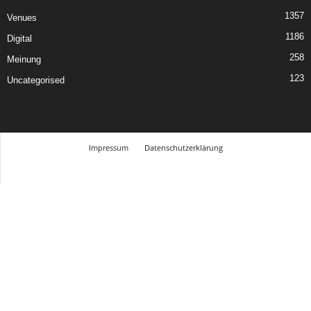
1357
Venues
1186
Digital
258
Meinung
123
Uncategorised
Impressum
Datenschutzerklärung
© Design Andre Menke
TMITC Agency