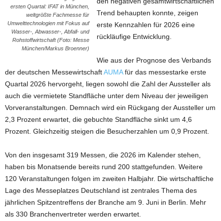
den negativen gesamtwirtschaftlichen
ersten Quartal: IFAT in München,
Trend behaupten konnte, zeigen
weltgrößte Fachmesse für
Umwelttechnologien mit Fokus auf
erste Kennzahlen für 2026 eine
Wasser-, Abwasser-, Abfall- und
rückläufige Entwicklung.
Rohstoffwirtschaft (Foto: Messe
München/Markus Broenner)
Wie aus der Prognose des Verbands
der deutschen Messewirtschaft
AUMA
für das messestarke erste
Quartal 2026 hervorgeht, liegen sowohl die Zahl der Aussteller als
auch die vermietete Standfläche unter dem Niveau der jeweiligen
Vorveranstaltungen. Demnach wird ein Rückgang der Aussteller um
2,3 Prozent erwartet, die gebuchte Standfläche sinkt um 4,6
Prozent. Gleichzeitig steigen die Besucherzahlen um 0,9 Prozent.
Von den insgesamt 319 Messen, die 2026 im Kalender stehen,
haben bis Monatsende bereits rund 200 stattgefunden. Weitere
120 Veranstaltungen folgen im zweiten Halbjahr. Die wirtschaftliche
Lage des Messeplatzes Deutschland ist zentrales Thema des
jährlichen Spitzentreffens der Branche am 9. Juni in Berlin. Mehr
als 330 Branchenvertreter werden erwartet.