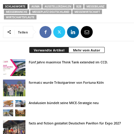
SCHLAGWORTE
AUMA
AUSSTELLERZAHLEN
B2B
MESSEBILANZ
MESSEBRANCHE
MESSEPLATZ DEUTSCHLAND
MESSEWIRTSCHAFT
WIRTSCHAFTSFLAUTE
Teilen
Verwandte Artikel
Mehr vom Autor
Fünf Jahre maximice Think Tank extended im CCD.
format:c wurde Trikotpartner von Fortuna Köln
Andalusien bündelt seine MICE-Strategie neu
facts and fiction gestaltet Deutschen Pavillon für Expo 2027