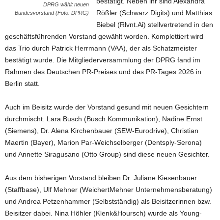
bestätigt. Neben ihr sind Alexandra
DPRG wählt neuen
Rößler (Schwarz Digits) und Matthias
Bundesvorstand (Foto: DPRG)
Biebel (Rlvnt.Ai) stellvertretend in den
geschäftsführenden Vorstand gewählt worden. Komplettiert wird
das Trio durch Patrick Herrmann (VAA), der als Schatzmeister
bestätigt wurde. Die Mitgliederversammlung der DPRG fand im
Rahmen des Deutschen PR-Preises und des PR-Tages 2026 in
Berlin statt.
Auch im Beisitz wurde der Vorstand gesund mit neuen Gesichtern
durchmischt. Lara Busch (Busch Kommunikation), Nadine Ernst
(Siemens), Dr. Alena Kirchenbauer (SEW-Eurodrive), Christian
Maertin (Bayer), Marion Par-Weichselberger (Dentsply-Serona)
und Annette Siragusano (Otto Group) sind diese neuen Gesichter.
Aus dem bisherigen Vorstand bleiben Dr. Juliane Kiesenbauer
(Staffbase), Ulf Mehner (WeichertMehner Unternehmensberatung)
und Andrea Petzenhammer (Selbstständig) als Beisitzerinnen bzw.
Beisitzer dabei. Nina Höhler (Klenk&Hoursch) wurde als Young-