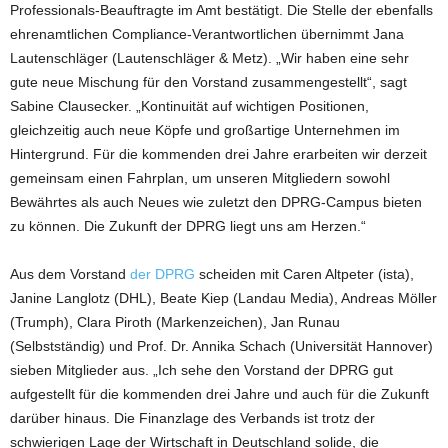
Professionals-Beauftragte im Amt bestätigt. Die Stelle der ebenfalls
ehrenamtlichen Compliance-Verantwortlichen übernimmt Jana
Lautenschläger (Lautenschläger & Metz). „Wir haben eine sehr
gute neue Mischung für den Vorstand zusammengestellt“, sagt
Sabine Clausecker. „Kontinuität auf wichtigen Positionen,
gleichzeitig auch neue Köpfe und großartige Unternehmen im
Hintergrund. Für die kommenden drei Jahre erarbeiten wir derzeit
gemeinsam einen Fahrplan, um unseren Mitgliedern sowohl
Bewährtes als auch Neues wie zuletzt den DPRG-Campus bieten
zu können. Die Zukunft der DPRG liegt uns am Herzen.“
Aus dem Vorstand
der DPRG
scheiden mit Caren Altpeter (ista),
Janine Langlotz (DHL), Beate Kiep (Landau Media), Andreas Möller
(Trumph), Clara Piroth (Markenzeichen), Jan Runau
(Selbstständig) und Prof. Dr. Annika Schach (Universität Hannover)
sieben Mitglieder aus. „Ich sehe den Vorstand der DPRG gut
aufgestellt für die kommenden drei Jahre und auch für die Zukunft
darüber hinaus. Die Finanzlage des Verbands ist trotz der
schwierigen Lage der Wirtschaft in Deutschland solide, die