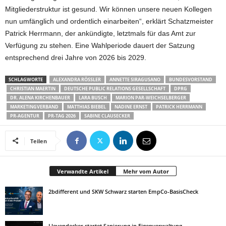
Mitgliederstruktur ist gesund. Wir können unsere neuen Kollegen
nun umfänglich und ordentlich einarbeiten“, erklärt Schatzmeister
Patrick Herrmann, der ankündigte, letztmals für das Amt zur
Verfügung zu stehen. Eine Wahlperiode dauert der Satzung
entsprechend drei Jahre von 2026 bis 2029.
SCHLAGWORTE
ALEXANDRA RÖSSLER
ANNETTE SIRAGUSANO
BUNDESVORSTAND
CHRISTIAN MAERTIN
DEUTSCHE PUBLIC RELATIONS GESELLSCHAFT
DPRG
DR. ALENA KIRCHENBAUER
LARA BUSCH
MARION PAR-WEICHSELBERGER
MARKETINGVERBAND
MATTHIAS BIEBEL
NADINE ERNST
PATRICK HERRMANN
PR-AGENTUR
PR-TAG 2026
SABINE CLAUSECKER
Teilen
Verwandte Artikel
Mehr vom Autor
2bdifferent und SKW Schwarz starten EmpCo-BasisCheck
Lleyendecker startet Sanierung in Eigenverwaltung