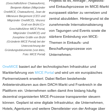
Projekts ist es, Anfrage-, Angebots-
(Geschäftsführer Chateauform),
und Einkaufsprozesse im MICE-Markt
Benjamin Abittan (Mitgründer
OneMICE, Chateauform), Jean de
europaweit stärker zu vernetzen und
Villeneuve Bargemont (CEO und
zentral abzubilden. Hintergrund ist die
Mitgründer OneMICE), Vinzenz
zunehmende Internationalisierung
Graf von Brühl (Co-
Geschäftsführer MICE Portal,
von Tagungen und Events sowie die
Mitgründer OneMICE) und
stärkere Einbindung von MICE-
Josephine Gräfin von Brühl
(Gründerin MICE Portal) bei der
Themen in Einkaufs- und
Unterzeichnung der
Beschaffungsprozesse von
Gründungsdokumente (von links,
Unternehmen.
Foto: MICE Portal)
OneMICE
basiert auf der technologischen Infrastruktur und
Markterfahrung von
MICE Portal
und wird um ein europäisches
Partnernetzwerk erweitert. Dabei fließen bestehende
Anbieterstrukturen aus dem DACH-Markt und Frankreich in die
Plattform ein. Unternehmen sollen damit ihre bislang häufig
dezentral organisierten MICE-Prozesse transparenter steuern
können. Geplant ist eine digitale Infrastruktur, die Unternehmen,
Hotels, Agenturen und weitere Dienstleister von der Anfrage über