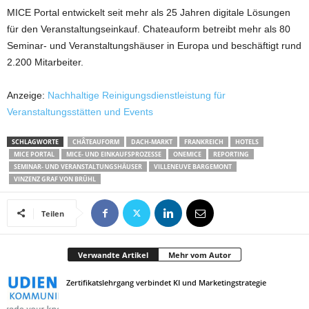
MICE Portal entwickelt seit mehr als 25 Jahren digitale Lösungen
für den Veranstaltungseinkauf. Chateauform betreibt mehr als 80
Seminar- und Veranstaltungshäuser in Europa und beschäftigt rund
2.200 Mitarbeiter.
Anzeige:
Nachhaltige Reinigungsdienstleistung für
Veranstaltungsstätten und Events
SCHLAGWORTE
CHÂTEAUFORM
DACH-MARKT
FRANKREICH
HOTELS
MICE PORTAL
MICE- UND EINKAUFSPROZESSE
ONEMICE
REPORTING
SEMINAR- UND VERANSTALTUNGSHÄUSER
VILLENEUVE BARGEMONT
VINZENZ GRAF VON BRÜHL
Teilen
Verwandte Artikel
Mehr vom Autor
Zertifikatslehrgang verbindet KI und Marketingstrategie