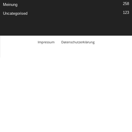
258
Meinung
123
Uncategorised
Impressum
Datenschutzerklärung
© Design Andre Menke
TMITC Agency