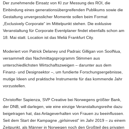
Der zunehmende Einsatz von KI zur Messung des ROI, die
Einbindung eines generationsübergreifenden Publikums sowie die
Gestaltung unvergesslicher Momente sollen beim Format
„Exclusively Corporate“ im Mittelpunkt stehen. Die exklusive
Veranstaltung für Corporate Eventplaner findet ebenfalls schon am
18. Mai statt. Location ist das Meliá Frankfurt City.
Moderiert von Patrick Delaney und Padraic Gilligan von SoolNua,
versammelt das Nachmittagsprogramm Stimmen aus
unterschiedlichsten Wirtschaftszweigen – darunter aus dem
Finanz- und Designsektor –, um fundierte Forschungsergebnisse,
mutige Ideen und praktische Instrumente für das kommende Jahr
vorzustellen.
Christoffer Sapienza, SVP Creative bei Norwegens größter Bank,
der DNB, will darlegen, wie eine einzige Veranstaltungsreihe dazu
beigetragen hat, das Anlageverhalten von Frauen zu beeinflussen.
Seit dem Start der Kampagne „girlsinvest“ im Jahr 2019 – zu einem
Zeitpunkt, als Männer in Norwegen noch den Großteil des privaten