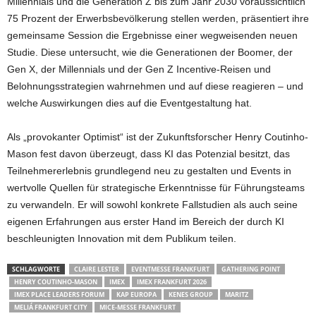
Millennials und die Generation Z bis zum Jahr 2030 voraussichtlich
75 Prozent der Erwerbsbevölkerung stellen werden, präsentiert ihre
gemeinsame Session die Ergebnisse einer wegweisenden neuen
Studie. Diese untersucht, wie die Generationen der Boomer, der
Gen X, der Millennials und der Gen Z Incentive-Reisen und
Belohnungsstrategien wahrnehmen und auf diese reagieren – und
welche Auswirkungen dies auf die Eventgestaltung hat.
Als „provokanter Optimist“ ist der Zukunftsforscher Henry Coutinho-
Mason fest davon überzeugt, dass KI das Potenzial besitzt, das
Teilnehmererlebnis grundlegend neu zu gestalten und Events in
wertvolle Quellen für strategische Erkenntnisse für Führungsteams
zu verwandeln. Er will sowohl konkrete Fallstudien als auch seine
eigenen Erfahrungen aus erster Hand im Bereich der durch KI
beschleunigten Innovation mit dem Publikum teilen.
SCHLAGWORTE
CLAIRE LESTER
EVENTMESSE FRANKFURT
GATHERING POINT
HENRY COUTINHO-MASON
IMEX
IMEX FRANKFURT 2026
IMEX PLACE LEADERS FORUM
KAP EUROPA
KENES GROUP
MARITZ
MELIÁ FRANKFURT CITY
MICE-MESSE FRANKFURT