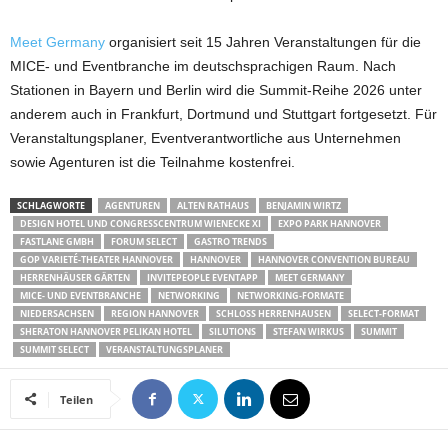
Meet Germany
organisiert seit 15 Jahren Veranstaltungen für die
MICE- und Eventbranche im deutschsprachigen Raum. Nach
Stationen in Bayern und Berlin wird die Summit-Reihe 2026 unter
anderem auch in Frankfurt, Dortmund und Stuttgart fortgesetzt. Für
Veranstaltungsplaner, Eventverantwortliche aus Unternehmen
sowie Agenturen ist die Teilnahme kostenfrei.
SCHLAGWORTE
AGENTUREN
ALTEN RATHAUS
BENJAMIN WIRTZ
DESIGN HOTEL UND CONGRESSCENTRUM WIENECKE XI
EXPO PARK HANNOVER
FASTLANE GMBH
FORUM SELECT
GASTRO TRENDS
GOP VARIETÉ-THEATER HANNOVER
HANNOVER
HANNOVER CONVENTION BUREAU
HERRENHÄUSER GÄRTEN
INVITEPEOPLE EVENTAPP
MEET GERMANY
MICE- UND EVENTBRANCHE
NETWORKING
NETWORKING-FORMATE
NIEDERSACHSEN
REGION HANNOVER
SCHLOSS HERRENHAUSEN
SELECT-FORMAT
SHERATON HANNOVER PELIKAN HOTEL
SILUTIONS
STEFAN WIRKUS
SUMMIT
SUMMIT SELECT
VERANSTALTUNGSPLANER
Teilen