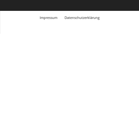
Impressum
Datenschutzerklärung
© Design Andre Menke
TMITC Agency