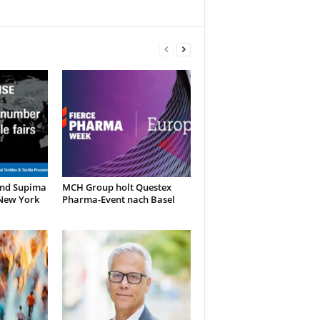
und Supima
MCH Group holt Questex
 New York
Pharma-Event nach Basel