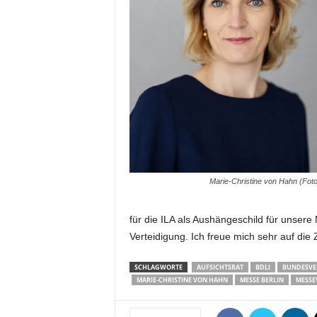
m
u
n
i
k
a
t
i
o
n
|
L
Marie-Christine von Hahn (Foto
i
v
für die ILA als Aushängeschild für unsere
e
-
Verteidigung. Ich freue mich sehr auf die
M
a
SCHLAGWORTE
AUFSICHTSRAT
BDLI
BUNDESVE
r
MARIE-CHRISTINE VON HAHN
MESSE BERLIN
MESSE
k
e