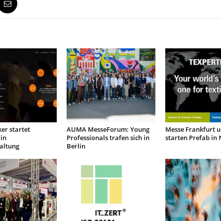
er startet
AUMA MesseForum: Young
Messe Frankfurt 
in
Professionals trafen sich in
starten Prefab in
altung
Berlin