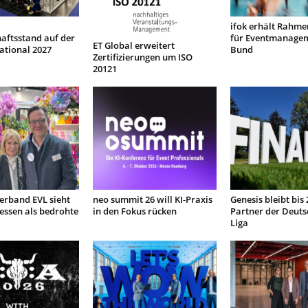
ifok erhält Rahme
aftsstand auf der
für Eventmanage
ET Global erweitert
ational 2027
Bund
Zertifizierungen um ISO
20121
Verband EVL sieht
neo summit 26 will KI-Praxis
Genesis bleibt bis
sen als bedrohte
in den Fokus rücken
Partner der Deuts
Liga