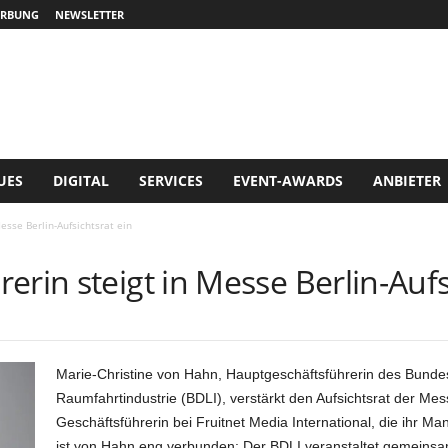
RBUNG
NEWSLETTER
UES
DIGITAL
SERVICES
EVENT-AWARDS
ANBIETER
esse Berlin-Aufsichtsrat ein
erin steigt in Messe Berlin-Aufs
Marie-Christine von Hahn, Hauptgeschäftsführerin des Bunde
Raumfahrtindustrie (BDLI), verstärkt den Aufsichtsrat der Mess
Geschäftsführerin bei Fruitnet Media International, die ihr Ma
ist von Hahn eng verbunden: Der BDLI veranstaltet gemeinsam