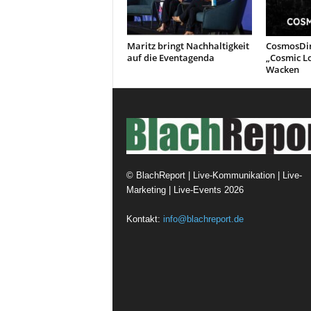
Maritz bringt Nachhaltigkeit
CosmosDir
auf die Eventagenda
„Cosmic L
Wacken
©
BlachReport | Live-Kommunikation | Live-
Marketing | Live-Events
2026
Kontakt:
info@blachreport.de