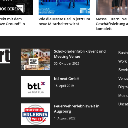
ekt mit dem
Wie die Messe Berlin jetzt um
Messe Luzern: Ne
ove Ground“ in
neue Mitarbeiter wirbt
Geschäftsleitung 
komplett
Schokoladenfabrik Event und
Busin
Meeting Venue
Work
30. Oktober 2023
Servi
btl next GmbH
Venu
18. April 2019
Digita
Mein
Uncat
Feuerwehrerlebniswelt in
Augsburg
1. August 2022