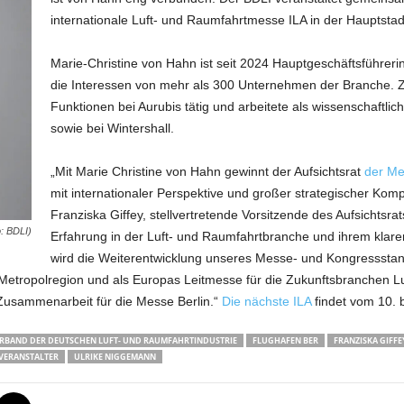
internationale Luft- und Raumfahrtmesse ILA in der Hauptsta
Marie-Christine von Hahn ist seit 2024 Hauptgeschäftsführeri
die Interessen von mehr als 300 Unternehmen der Branche. Z
Funktionen bei Aurubis tätig und arbeitete als wissenschaftli
sowie bei Wintershall.
„Mit Marie Christine von Hahn gewinnt der Aufsichtsrat
der Me
mit internationaler Perspektive und großer strategischer Komp
Franziska Giffey, stellvertretende Vorsitzende des Aufsichtsra
: BDLI)
Erfahrung in der Luft- und Raumfahrtbranche und ihrem klaren
wird die Weiterentwicklung unseres Messe- und Kongressstand
 Metropolregion und als Europas Leitmesse für die Zukunftsbranchen Lu
 Zusammenarbeit für die Messe Berlin.“
Die nächste ILA
findet vom 10. b
RBAND DER DEUTSCHEN LUFT- UND RAUMFAHRTINDUSTRIE
FLUGHAFEN BER
FRANZISKA GIFFE
VERANSTALTER
ULRIKE NIGGEMANN