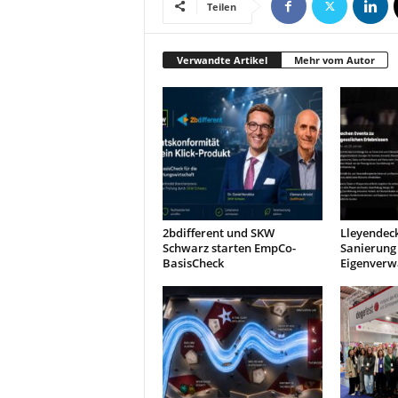
Teilen
t
i
n
Verwandte Artikel
Mehr vom Autor
g
|
L
i
v
e
-
E
v
2bdifferent und SKW
Lleyendeck
e
Schwarz starten EmpCo-
Sanierung 
n
BasisCheck
Eigenverw
t
s