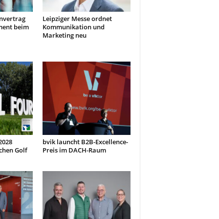
nvertrag
Leipziger Messe ordnet
ment beim
Kommunikation und
Marketing neu
 2028
bvik launcht B2B-Excellence-
chen Golf
Preis im DACH-Raum