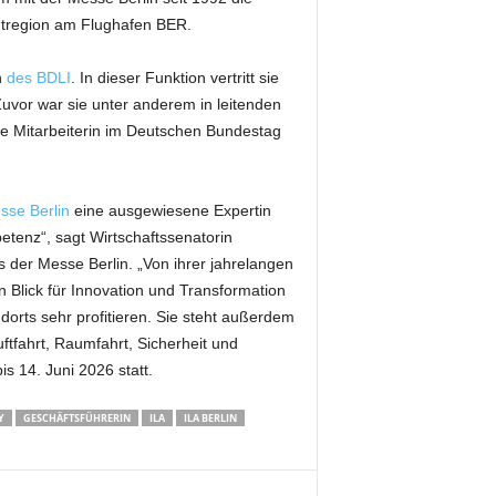
dtregion am Flughafen BER.
n
des BDLI
. In dieser Funktion vertritt sie
uvor war sie unter anderem in leitenden
che Mitarbeiterin im Deutschen Bundestag
sse Berlin
eine ausgewiesene Expertin
etenz“, sagt Wirtschaftssenatorin
ts der Messe Berlin. „Von ihrer jahrelangen
 Blick für Innovation und Transformation
orts sehr profitieren. Sie steht außerdem
ftfahrt, Raumfahrt, Sicherheit und
is 14. Juni 2026 statt.
Y
GESCHÄFTSFÜHRERIN
ILA
ILA BERLIN