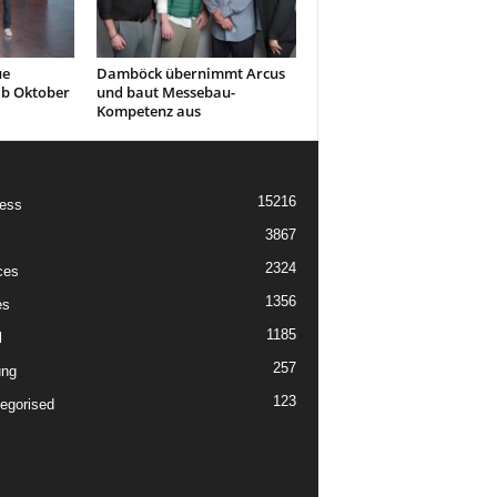
ue
Damböck übernimmt Arcus
ab Oktober
und baut Messebau-
Kompetenz aus
15216
ess
3867
2324
ces
1356
es
1185
l
257
ung
123
egorised