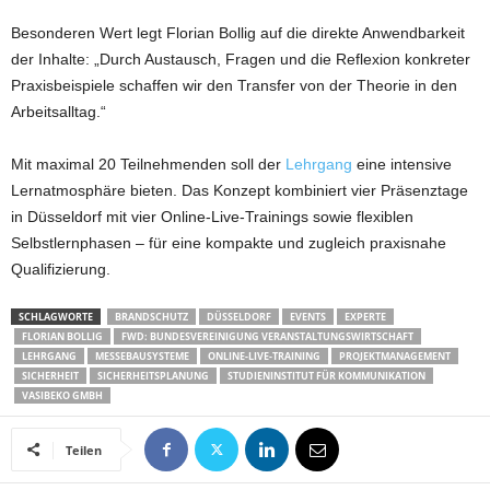
Besonderen Wert legt Florian Bollig auf die direkte Anwendbarkeit
der Inhalte: „Durch Austausch, Fragen und die Reflexion konkreter
Praxisbeispiele schaffen wir den Transfer von der Theorie in den
Arbeitsalltag.“
Mit maximal 20 Teilnehmenden soll der
Lehrgang
eine intensive
Lernatmosphäre bieten. Das Konzept kombiniert vier Präsenztage
in Düsseldorf mit vier Online-Live-Trainings sowie flexiblen
Selbstlernphasen – für eine kompakte und zugleich praxisnahe
Qualifizierung.
SCHLAGWORTE
BRANDSCHUTZ
DÜSSELDORF
EVENTS
EXPERTE
FLORIAN BOLLIG
FWD: BUNDESVEREINIGUNG VERANSTALTUNGSWIRTSCHAFT
LEHRGANG
MESSEBAUSYSTEME
ONLINE-LIVE-TRAINING
PROJEKTMANAGEMENT
SICHERHEIT
SICHERHEITSPLANUNG
STUDIENINSTITUT FÜR KOMMUNIKATION
VASIBEKO GMBH
Teilen