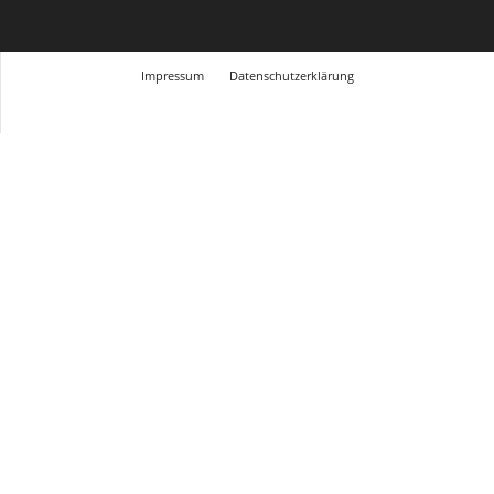
Impressum
Datenschutzerklärung
© Design Andre Menke
TMITC Agency