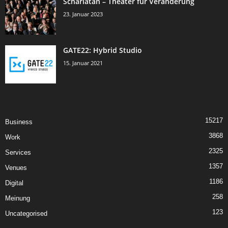
Scharlatan – Theater für Veränderung
23. Januar 2023
GATE22: Hybrid Studio
15. Januar 2021
15217
Business
3868
Work
2325
Services
1357
Venues
1186
Digital
258
Meinung
123
Uncategorised