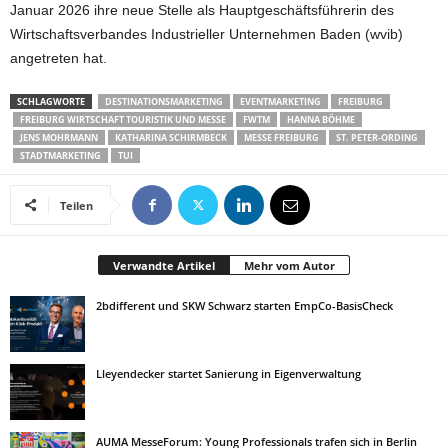
Januar 2026 ihre neue Stelle als Hauptgeschäftsführerin des
Wirtschaftsverbandes Industrieller Unternehmen Baden (wvib)
angetreten hat.
SCHLAGWORTE
DESTINATIONSMARKETING
EVENTMARKETING
FREIBURG
FREIBURG WIRTSCHAFT TOURISTIK UND MESSE
FWTM
HANNA BÖHME
JENS MOHRMANN
KATHARINA SCHIRMBECK
MESSE FREIBURG
ST. PETER-ORDING
STADTMARKETING
TUI
Teilen
Verwandte Artikel
Mehr vom Autor
2bdifferent und SKW Schwarz starten EmpCo-BasisCheck
Lleyendecker startet Sanierung in Eigenverwaltung
AUMA MesseForum: Young Professionals trafen sich in Berlin