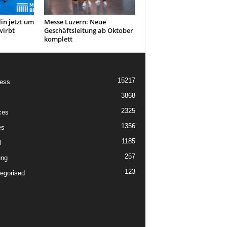
in jetzt um
Messe Luzern: Neue
wirbt
Geschäftsleitung ab Oktober
komplett
15217
ess
3868
2325
ces
1356
es
1185
l
257
ung
123
egorised