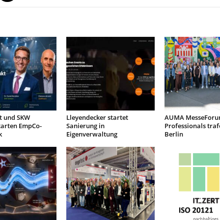
nt und SKW
Lleyendecker startet
AUMA MesseForu
tarten EmpCo-
Sanierung in
Professionals traf
k
Eigenverwaltung
Berlin