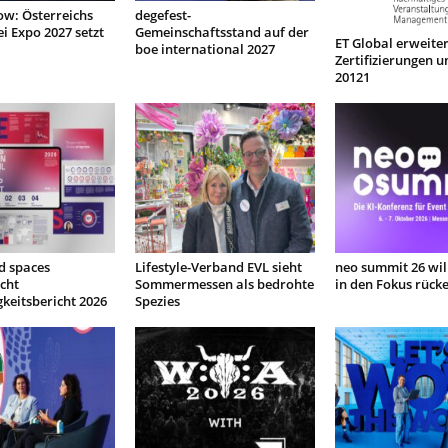
low: Österreichs
degefest-
ei Expo 2027 setzt
Gemeinschaftsstand auf der
ET Global erweiter
boe international 2027
Zertifizierungen u
20121
d spaces
Lifestyle-Verband EVL sieht
neo summit 26 will
icht
Sommermessen als bedrohte
in den Fokus rück
keitsbericht 2026
Spezies