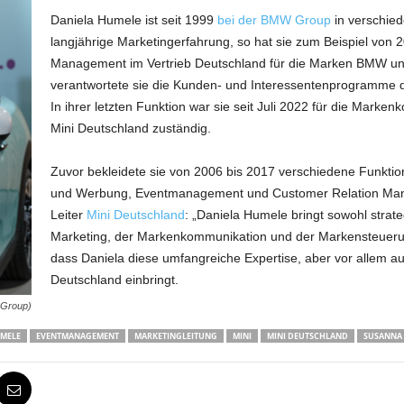
Daniela Humele ist seit 1999
bei der BMW Group
in verschied
langjährige Marketingerfahrung, so hat sie zum Beispiel von 
Management im Vertrieb Deutschland für die Marken BMW und 
verantwortete sie die Kunden- und Interessentenprogramme 
In ihrer letzten Funktion war sie seit Juli 2022 für die Mark
Mini Deutschland zuständig.
Zuvor bekleidete sie von 2006 bis 2017 verschiedene Funkti
und Werbung, Eventmanagement und Customer Relation Mana
Leiter
Mini Deutschland
: „Daniela Humele bringt sowohl strat
Marketing, der Markenkommunikation und der Markensteuerun
dass Daniela diese umfangreiche Expertise, aber vor allem auc
Deutschland einbringt.
 Group)
UMELE
EVENTMANAGEMENT
MARKETINGLEITUNG
MINI
MINI DEUTSCHLAND
SUSANNA 