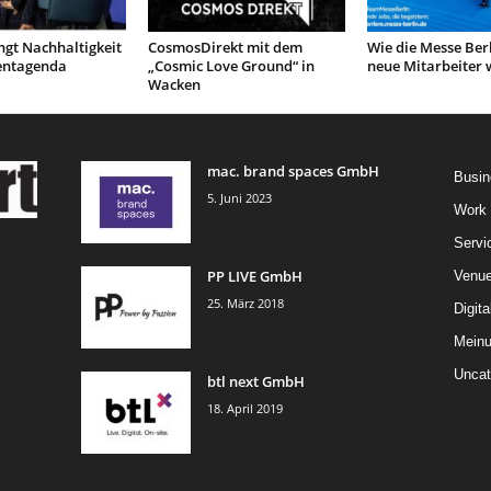
ngt Nachhaltigkeit
CosmosDirekt mit dem
Wie die Messe Berl
ventagenda
„Cosmic Love Ground“ in
neue Mitarbeiter 
Wacken
mac. brand spaces GmbH
Busin
5. Juni 2023
Work
Servi
PP LIVE GmbH
Venu
25. März 2018
Digita
Mein
Uncat
btl next GmbH
18. April 2019