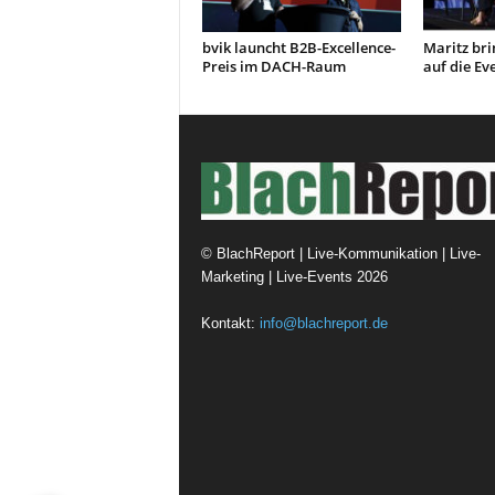
bvik launcht B2B-Excellence-
Maritz bri
Preis im DACH-Raum
auf die E
©
BlachReport | Live-Kommunikation | Live-
Marketing | Live-Events
2026
Kontakt:
info@blachreport.de