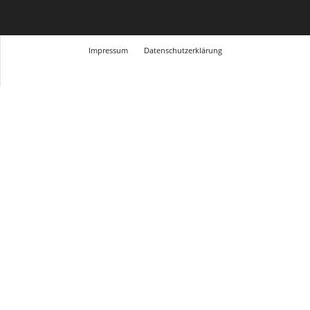
Impressum
Datenschutzerklärung
© Design Andre Menke
TMITC Agency