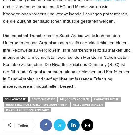
und in Zusammenarbeit mit REC und Mimsa wollen wir
Kooperationen fördern und wegweisende Lösungen präsentieren,
die die Zukunft der saudischen Industrie gestalten werden.“
Die Industrial Transformation Saudi Arabia will teilnehmenden
Unternehmen und Organisationen vielfältige Möglichkeiten bieten,
ihre Reichweite zu vergrößern, ihre Markenpräsenz zu stärken und
in einem der am schnellsten wachsenden Märkte im Nahen Osten
Kontakte zu knüpfen. Die Riyadh Exhibitions Company (REC) ist
der führende Organisator internationaler Messen und Konferenzen
in Saudi-Arabien und verfügt über umfassende Erfahrung,
insbesondere im industriellen Bereich.
SCHLAGWORTE
DEUTSCHE MESSE
DR. JOCHEN KÖCKLER
HANNOVER MESSE
INDUSTRIAL TRANSFORMATION SAUDI ARABIA
MESSE SAUDI-ARABIEN
RIYADH EXHIBITIONS COMPANY
Teilen