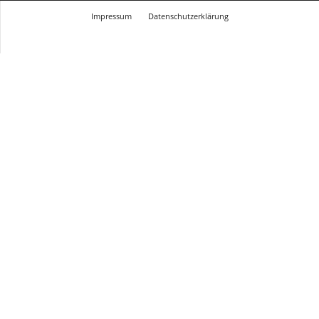
Impressum
Datenschutzerklärung
© Design Andre Menke
TMITC Agency