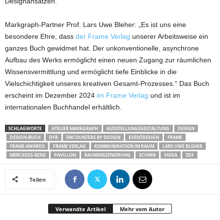
Designansätzen.‍
Markgraph-Partner Prof. Lars Uwe Bleher: „Es ist uns eine
besondere Ehre, dass
der Frame Verlag
unserer Arbeitsweise ein
ganzes Buch gewidmet hat. Der unkonventionelle, asynchrone
Aufbau des Werks ermöglicht einen neuen Zugang zur räumlichen
Wissensvermittlung und ermöglicht tiefe Einblicke in die
Vielschichtigkeit unseres kreativen Gesamt-Prozesses.“ Das Buch
erscheint im Dezember 2024
im Frame Verlag
und ist im
internationalen Buchhandel erhältlich.
SCHLAGWORTE
ATELIER MARKGRAPH
AUSSTELLUNGSGESTALTUNG
DESIGN
DESIGN-BUCH
DFB
ENCOUNTERS BY DESIGN
EVENTDESIGN
FRAME
FRAME AWARDS
FRAME VERLAG
KOMMUNIKATION IM RAUM
LARS UWE BLEHER
MERCEDES-BENZ
PAVILLON
RAUMINSZENIERUNG
SCHIRN
VIEGA
ZDF
Teilen
Verwandte Artikel
Mehr vom Autor