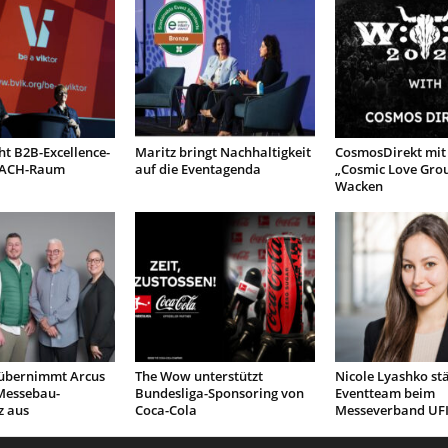
ht B2B-Excellence-
Maritz bringt Nachhaltigkeit
CosmosDirekt mit
DACH-Raum
auf die Eventagenda
„Cosmic Love Grou
Wacken
übernimmt Arcus
The Wow unterstützt
Nicole Lyashko st
Messebau-
Bundesliga-Sponsoring von
Eventteam beim
 aus
Coca-Cola
Messeverband UF