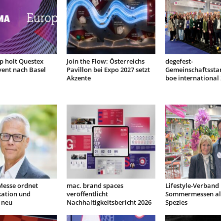
 holt Questex
Join the Flow: Österreichs
degefest-
ent nach Basel
Pavillon bei Expo 2027 setzt
Gemeinschaftssta
Akzente
boe international
Messe ordnet
mac. brand spaces
Lifestyle-Verband 
ation und
veröffentlicht
Sommermessen al
 neu
Nachhaltigkeitsbericht 2026
Spezies