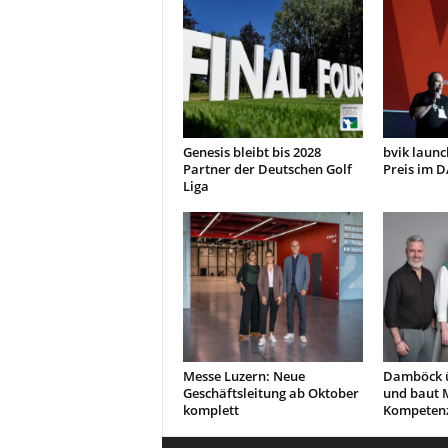
Genesis bleibt bis 2028
bvik launc
Partner der Deutschen Golf
Preis im 
Liga
Messe Luzern: Neue
Damböck 
Geschäftsleitung ab Oktober
und baut 
komplett
Kompetenz