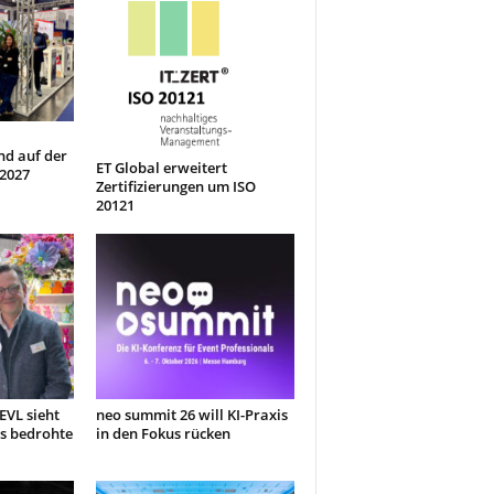
nd auf der
ET Global erweitert
 2027
Zertifizierungen um ISO
20121
EVL sieht
neo summit 26 will KI-Praxis
s bedrohte
in den Fokus rücken