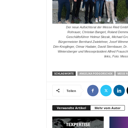
m
u
n
i
Der neue Aufsichtsrat der Messe Ried GmbH
k
Rohrauer, Christian Bangerl, Roland Demme
a
Geschäftsführer Helmut Slezak, Michael Gro
t
Bürgermeister Bernhard Zwielehner, Josef Wimmer
Dim-Knoglinger, Otmar Hadaier, David Sternbauer, Dr.
i
Wintersberger und Messepräsident Alfred Frausch
o
links, Foto: Mes
n
|
L
SCHLAGWORTE
ANGELIKA PODGORSCHEK
MESSE R
i
v
e
Teilen
-
M
a
Verwandte Artikel
Mehr vom Autor
r
k
e