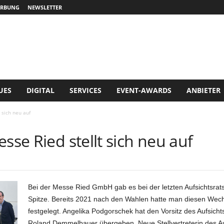
RBUNG
NEWSLETTER
UES
DIGITAL
SERVICES
EVENT-AWARDS
ANBIETER
 sich neu auf
sse Ried stellt sich neu auf
Bei der Messe Ried GmbH gab es bei der letzten Aufsichtsrat
Spitze. Bereits 2021 nach den Wahlen hatte man diesen Wechs
festgelegt. Angelika Podgorschek hat den Vorsitz des Aufsic
Roland Demmelbauer übergeben. Neue Stellvertreterin des Auf