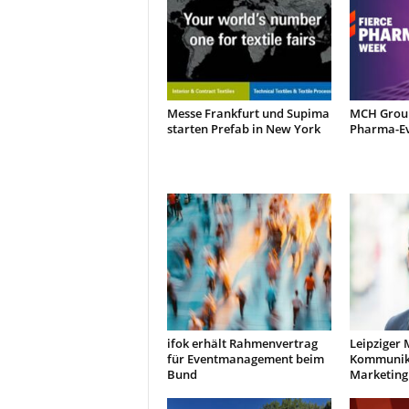
t
i
n
g
|
L
Messe Frankfurt und Supima
MCH Group
i
starten Prefab in New York
Pharma-Ev
v
e
-
E
v
e
n
t
s
ifok erhält Rahmenvertrag
Leipziger 
für Eventmanagement beim
Kommunik
Bund
Marketing