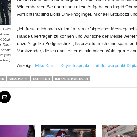
Wintersberger. Sie übernimmt diese Aufgabe von Ingrid Ober
Aufsichtsrat sind Doris Dim-Knoglinger, Michael Großbötzl un
„Ich freue mich nach vielen Jahren erfolgreicher Messegesch
: Erich
lbauer,
Hände übertragen zu können und wünsche der Messe weiterhin 
ßbötzl,
dazu Angelika Podgorschek. „Es erwartet mich eine spannend
, Doris
 Sabine
Vorsitzender, die ich nach einer einstimmigen Wahl, gerne 
er (von
se Ried)
Anzeige:
Mike Karst – Keynotespeaker mit Schwerpunkt Digita
IED
MESSEPLÄTZE
ÖSTERREICH
ROLAND DEMMELBAUER