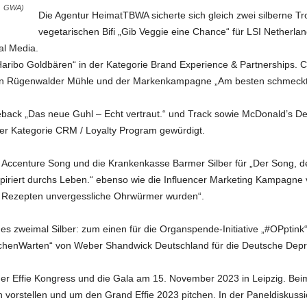
GWA)
Die Agentur HeimatTBWA sicherte sich gleich zwei silberne Tr
vegetarischen Bifi „Gib Veggie eine Chance“ für LSI Netherla
al Media.
 „Haribo Goldbären“ in der Kategorie Brand Experience & Partnerships
en Rügenwalder Mühle und der Markenkampagne „Am besten schmeckt’s
meback „Das neue Guhl – Echt vertraut.“ und Track sowie McDonald’s D
er Kategorie CRM / Loyalty Program gewürdigt.
 Accenture Song und die Krankenkasse Barmer Silber für „Der Song, der
nspiriert durchs Leben.“ ebenso wie die Influencer Marketing Kampagn
 Rezepten unvergessliche Ohrwürmer wurden“.
bt es zweimal Silber: zum einen für die Organspende-Initiative „#OPpt
enWarten“ von Weber Shandwick Deutschland für die Deutsche Depre
er Effie Kongress und die Gala am 15. November 2023 in Leipzig. Bei
orstellen und um den Grand Effie 2023 pitchen. In der Paneldiskussion