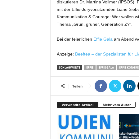
diskutieren Dr. Martina Vollmer (IPSOS)
t
mit der Effie-Juryvorsitzenden Liane Si
i
n
Kommunikation & Courage: Wer wollen wir
g
Thema „Grün, grüner, Generation Z?“.
|
L
Bei der feierlichen
Effie Gala
am Abend wer
i
v
Anzeige:
Beeftea – der Spezialisten für Li
e
-
SCHLAGWORTE
EFFIE
EFFIE GALA
EFFIE KONGRE
E
v
e
Teilen
n
t
s
Verwandte Artikel
Mehr vom Autor