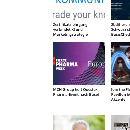
Zertifikatslehrgang
2bdiffere
verbindet KI und
Schwarz s
Marketingstrategie
BasisChec
MCH Group holt Questex
Join the F
Pharma-Event nach Basel
Pavillon b
Akzente