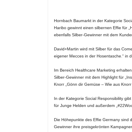
m
u
n
Hornbach Baumarkt in der Kategorie Soci
i
Haribo gewinnt einen silbernen Effie für
k
ebenfalls Silber-Gewinner mit dem Kund
a
t
i
David+Martin wird mit Silber für das Co
o
eigener Mecces in der Hosentasche.“ in d
n
|
Im Bereich Healthcare Marketing erhalten
L
Silber-Gewinner mit dem Highlight für „I
i
Knorr „Gönn dir Gemüse – Wie aus Knorr
v
e
-
In der Kategorie Social Responsibility gi
M
für Junge Helden und außerdem „#22Woch
a
r
Die Höhepunkte des Effie Germany sind d
k
Gewinner ihre preisgekrönten Kampagnen v
e