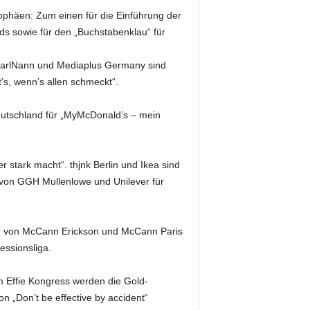
ophäen: Zum einen für die Einführung der
nds sowie für den „Buchstabenklau“ für
. CarlNann und Mediaplus Germany sind
, wenn’s allen schmeckt“.
eutschland für „MyMcDonald’s – mein
 stark macht“. thjnk Berlin und Ikea sind
e von GGH Mullenlowe und Unilever für
ink“ von McCann Erickson und McCann Paris
ssionsliga.
m Effie Kongress werden die Gold-
 „Don’t be effective by accident“