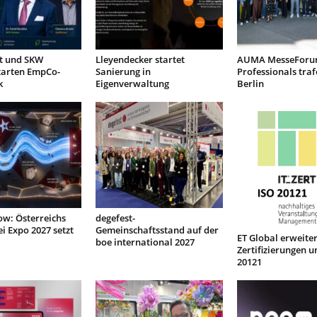
nt und SKW
Lleyendecker startet
AUMA MesseForu
tarten EmpCo-
Sanierung in
Professionals traf
k
Eigenverwaltung
Berlin
low: Österreichs
degefest-
ei Expo 2027 setzt
Gemeinschaftsstand auf der
ET Global erweiter
boe international 2027
Zertifizierungen u
20121