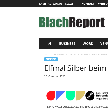
SAMSTAG, AUGUST 8, 2026
KONTAKT
WERBU
B
l
a
c
h
R
e
H
BUSINESS
WORK
VEN
p
o
O
Start
Business
Elfmal Silber beim Effie Germany
r
BUSINESS
t
M
Elfmal Silber bei
|
L
E
23. Oktober 2023
i
v
e
-
K
o
Der GWA ist Lizenznehmer des Effie in Deutschland
m