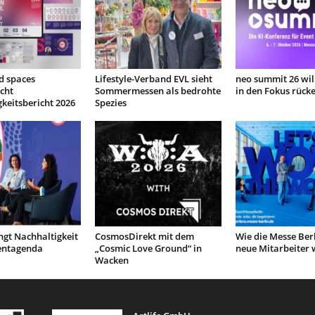
d spaces
Lifestyle-Verband EVL sieht
neo summit 26 will
icht
Sommermessen als bedrohte
in den Fokus rück
keitsbericht 2026
Spezies
ngt Nachhaltigkeit
CosmosDirekt mit dem
Wie die Messe Berl
ventagenda
„Cosmic Love Ground“ in
neue Mitarbeiter 
Wacken