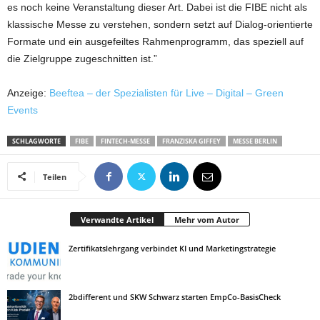
es noch keine Veranstaltung dieser Art. Dabei ist die FIBE nicht als
klassische Messe zu verstehen, sondern setzt auf Dialog-orientierte
Formate und ein ausgefeiltes Rahmenprogramm, das speziell auf
die Zielgruppe zugeschnitten ist.”
Anzeige:
Beeftea – der Spezialisten für Live – Digital – Green
Events
SCHLAGWORTE
FIBE
FINTECH-MESSE
FRANZISKA GIFFEY
MESSE BERLIN
Teilen
Verwandte Artikel
Mehr vom Autor
Zertifikatslehrgang verbindet KI und Marketingstrategie
2bdifferent und SKW Schwarz starten EmpCo-BasisCheck