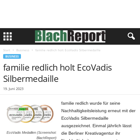
Start
Business
familie redlich holt EcoVadis Silbermedaille
BUSINESS
familie redlich holt EcoVadis
Silbermedaille
19. Juni 2023
familie redlich wurde für seine
Nachhaltigkeitsleistung erneut mit der
EcoVadis Silbermedaille
ausgezeichnet. Einmal jährlich lässt
die Berliner Kreativagentur ihr
EcoVadis Medaillen (Screenshot:
BlachReport)