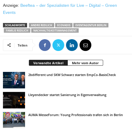
Anzeige:
Beeftea – der Spezialisten für Live – Digital – Green
Events
SCHLAGWORTE
ANDRE REDLICH
ECOVADIS
EVENTAGENTUR BERLIN
FAMILIE REDLICH
NACHHALTIGKEITSMANAGEMENT
Teilen
Verwandte Artikel
Mehr vom Autor
2bdifferent und SKW Schwarz starten EmpCo-BasisCheck
Lleyendecker startet Sanierung in Eigenverwaltung
AUMA MesseForum: Young Professionals trafen sich in Berlin