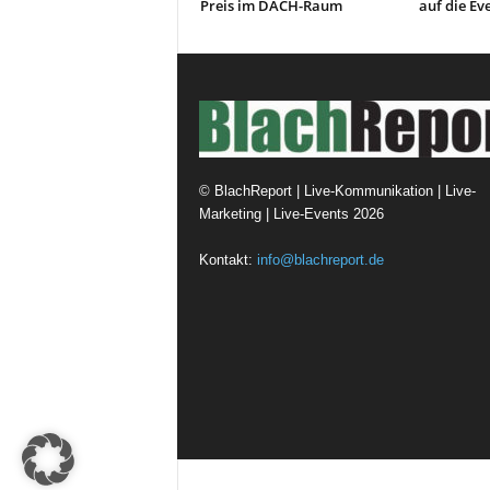
Preis im DACH-Raum
auf die E
©
BlachReport | Live-Kommunikation | Live-
Marketing | Live-Events
2026
Kontakt:
info@blachreport.de
© Design Andre Menke
TMITC Agency