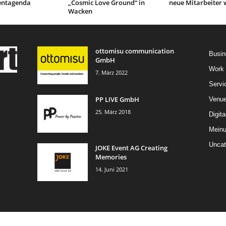
ventagenda
„Cosmic Love Ground“ in
neue Mitarbeiter 
Wacken
ottomisu communication
Busin
GmbH
Work
7. März 2022
Servi
PP LIVE GmbH
Venu
25. März 2018
Digita
Mein
Uncat
JOKE Event AG Creating
Memories
14. Juni 2021