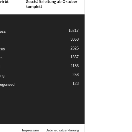
wirbt
Geschäftsleitung ab Oktober
komplett
15217
ess
3868
2325
ces
1357
es
1186
l
258
ung
123
egorised
Impressum
Datenschutzerklärung