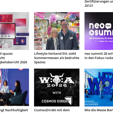
Zertifizierungen u
20121
d spaces
Lifestyle-Verband EVL sieht
neo summit 26 will
icht
Sommermessen als bedrohte
in den Fokus rück
keitsbericht 2026
Spezies
ngt Nachhaltigkeit
CosmosDirekt mit dem
Wie die Messe Berl