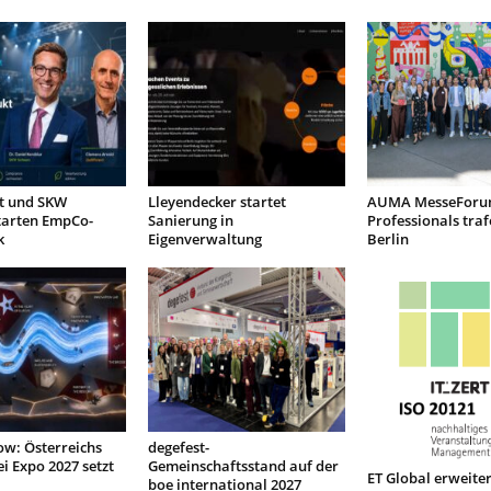
nt und SKW
Lleyendecker startet
AUMA MesseForu
tarten EmpCo-
Sanierung in
Professionals traf
k
Eigenverwaltung
Berlin
low: Österreichs
degefest-
ei Expo 2027 setzt
Gemeinschaftsstand auf der
ET Global erweiter
boe international 2027