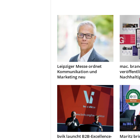
Leipziger Messe ordnet
mac. bran
Kommunikation und
veröffentl
Marketing neu
Nachhaltig
bvik launcht B2B-Excellence-
Maritz bri