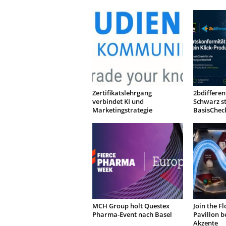
t
i
n
g
|
L
i
v
e
Zertifikatslehrgang
2bdiffere
verbindet KI und
Schwarz s
-
Marketingstrategie
BasisChec
E
v
e
n
t
s
MCH Group holt Questex
Join the F
Pharma-Event nach Basel
Pavillon b
Akzente